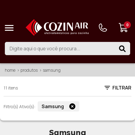
0
home
produtos
samsung
FILTRAR
11 itens
Samsung
Filtro(s) Ativo(s):
Samsung