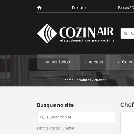
Produtos
list
Ver todos
Ad
home
/
produtos
/