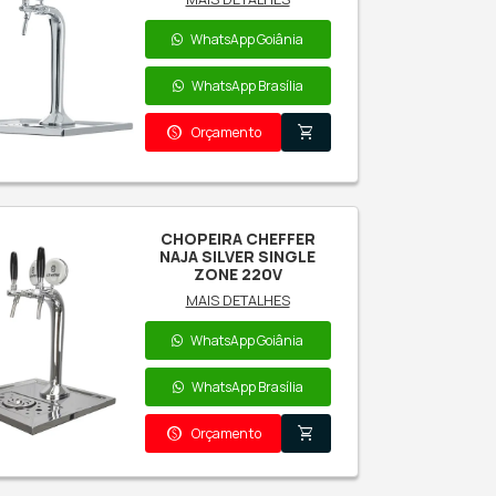
CHOPEIRA CHEFFER
LACK CERAMIC 220V
MAIS DETALHES
WhatsApp Goiânia
WhatsApp Brasília
paid
shopping_cart
Orçamento