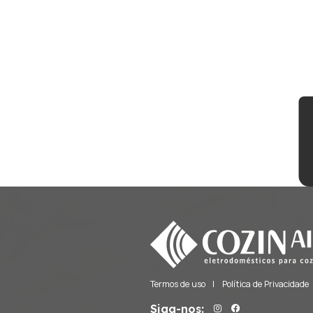
Fornos de Pizza
Freezers
Frigobares
Gavetas Térmicas
Lava e Seca
Lava Louças
Lavadoras
Máquinas de Gelo