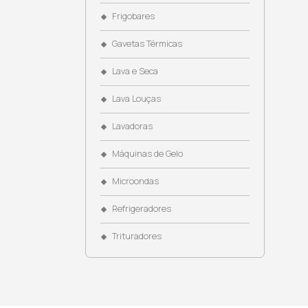
Coifas
Cooktops
Cubas
Dispenser de Água
Dominós
Eletroportáteis
Fogões
Fornos