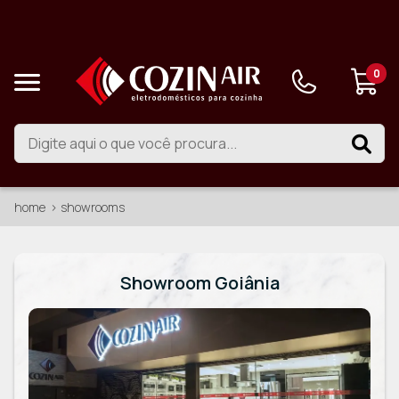
0
home
showrooms
Showroom Goiânia