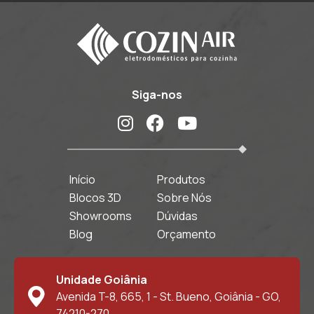
Siga-nos
Início
Produtos
Blocos 3D
Sobre Nós
Showrooms
Dúvidas
Blog
Orçamento
Unidade Goiânia
Avenida T-8, 665, 1 - St. Bueno, Goiânia - GO,
74210-270