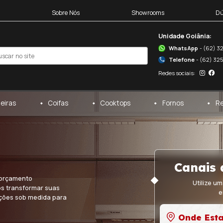
Blocos 3D
Sobre Nós
egas
Cervejeiras
Coifas
o