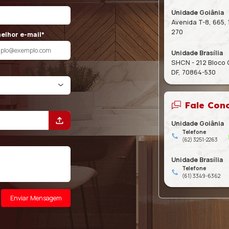
ento
to agora e solicite um orçamento
da Cozin Air! Queremos transformar suas
dade, oferecendo soluções sob medida para
nejada.
Seu melhor e-mail*