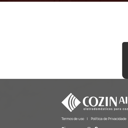
Possui um proj
Nenhum arquivo
Mensagem