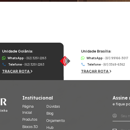
eto? Envie para nós!
 selecionado
Enviar Mensagem