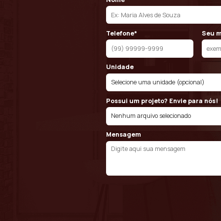
Orçam
Envie seu proje
personalizado 
ideias em reali
sua cozinha pla
Nome*
Telefone*
Unidade