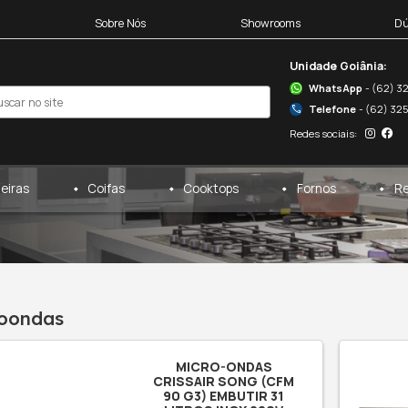
Blocos 3D
Sobre Nós
egas
Cervejeiras
Coifas
microondas