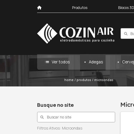
Produtos
list
Ver todos
Ad
home
/
produtos
/