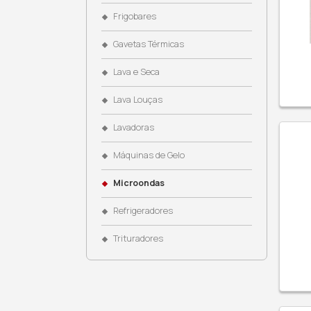
Coifas
Cooktops
Cubas
Dispenser de Água
Dominós
Eletroportáteis
Fogões
Fornos