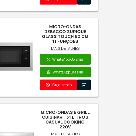
MICRO-ONDAS
CUISINART FORNO E
GRILL 60CM
MAIS DETALHES
WhatsApp Goiânia
WhatsApp Brasília
paid
shopping_cart
Orçamento