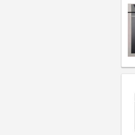
Fornos de Pizza
Freezers
Frigobares
Gavetas Térmicas
Lava e Seca
Lava Louças
Lavadoras
Máquinas de Gelo