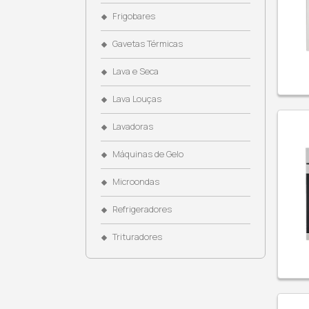
Coifas
Cooktops
Cubas
Dispenser de Água
Dominós
Eletroportáteis
Fogões
Fornos