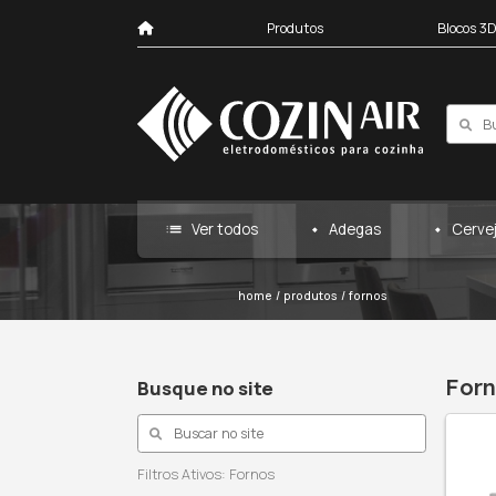
Produtos
list
Ver todos
Ad
home
/
produtos
/