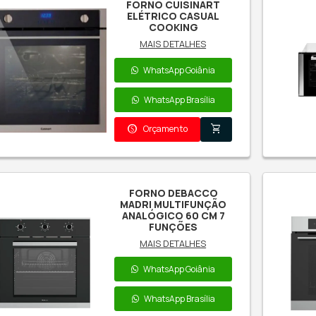
EL
(
F