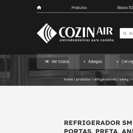
Produtos
list
Ver todos
Ad
home
/
produtos
/