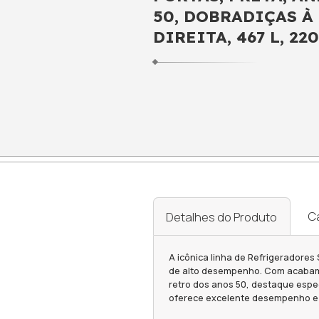
REFRIG
PORTAS,
50, DOB
DIREITA,