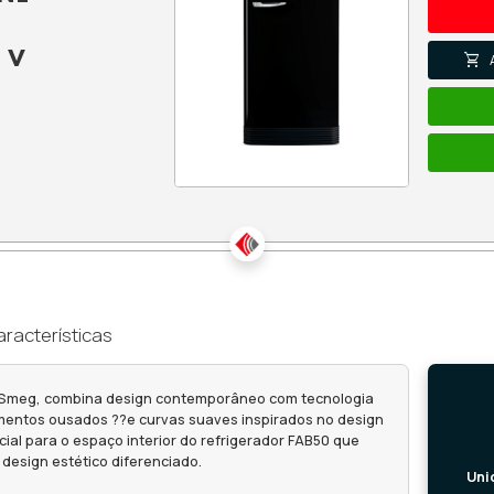
ERADOR SMEG 2
 PRETA, ANNI
RADIÇAS À
 467 L, 220 V