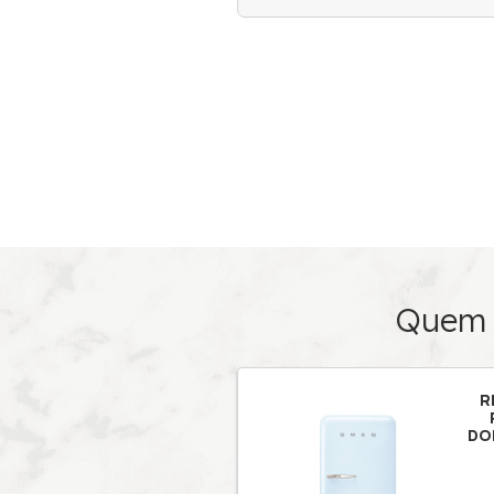
Detalhes 
A icônica l
de alto des
retro dos an
oferece exc