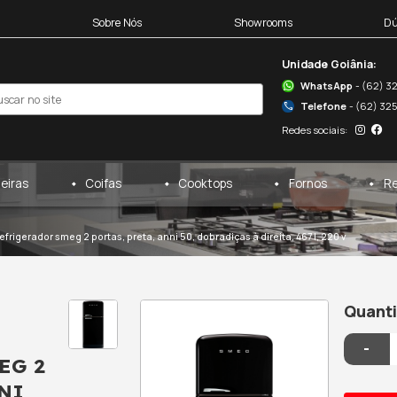
Blocos 3D
Sobre Nós
egas
Cervejeiras
Coifas
refrigeradores
/
smeg
/
refrigerador smeg 2 portas, preta, a