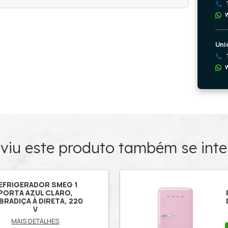
Características
do Produto
inha de Refrigeradores Smeg, combina design con
empenho. Com acabamentos ousados ??e curvas su
os 50, destaque especial para o espaço interior d
elente desempenho e design estético diferenciado