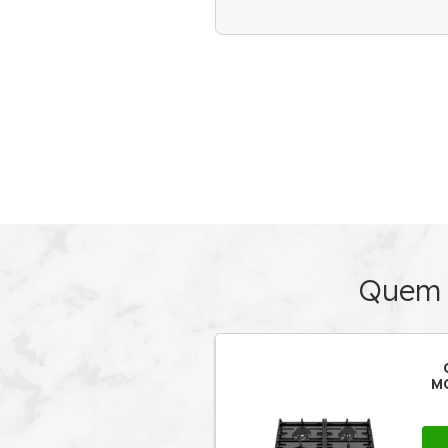
Detalhes 
O COOKTOP Z
para espaço
semiprofiss
suporte par
criam design