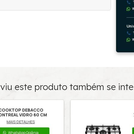
Características
do Produto
URIQUE AÇO INOX 30 CM dominó, por ser compact
s gourmets e churrasqueiras. O COOKTOP ZURIQ
ional com queimador dual flame Sabaf, e neste 
a panela Wok. O acabamento em aço inox junto com
 que permite a integração em diferentes projetos.