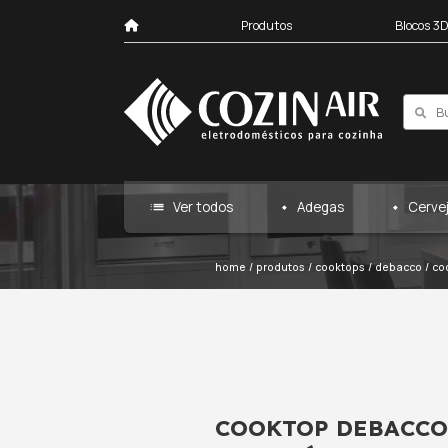
Produtos
list
Ver todos
Ad
home
/
produtos
/