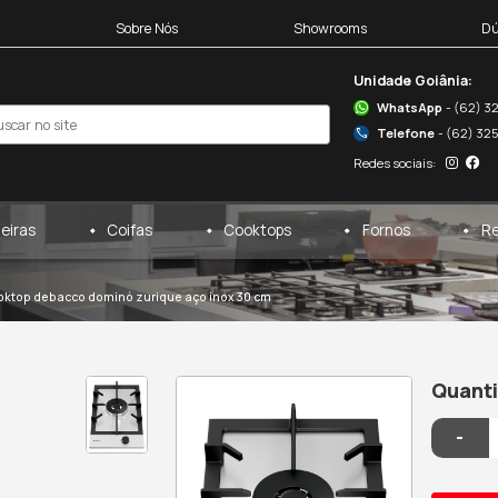
Blocos 3D
Sobre Nós
egas
Cervejeiras
Coifas
cooktops
/
debacco
/
cooktop debacco dominó zurique aç