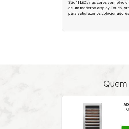
Detalhes 
A Adega pos
garrafas, po
Conta com 2
Low-E para m
que garante
São 11 LEDs
de um modern