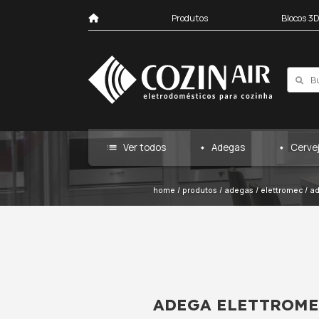
Produtos
list
Ver todos
Ad
home
/
produtos
/