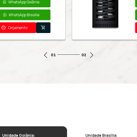
zer os colecionadores de vinho.
Quem viu este pro