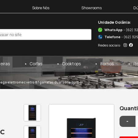
Blocos 3D
Sobre Nós
egas
Cervejeiras
Coifas
adegas
/
elettromec
/
adega elettromec vetro 87 garrafas d