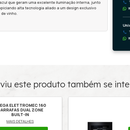
Características
do Produto
sui 2 zonas de temperatura independentes, com c
dendo ser instalada de forma livre ou embutida.
 evaporadores que proporcionam maior eficiência e
inimizar a sudação na porta e tem corrediças tele
m maior segurança e praticidade no manuseio dos
 nas cores vermelho e azul que geram uma excelent
o display Touch, propiciando alta tecnologia alia