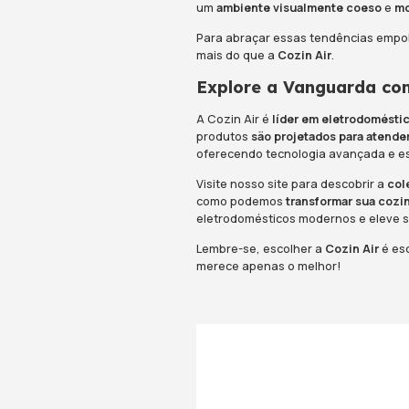
Os eletrodomés
limpas, acabam
estão focados 
complementem o
4. Tecnol
Desde
fornos 
de indução qu
rapidamente. Co
amadores a criar
5. Persona
Muitos fabrican
de acordo com s
prateleiras int