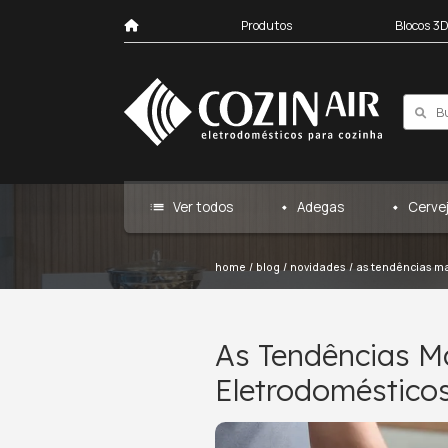
Produtos
list
Ver todos
Ad
home
/
blog
/
nov