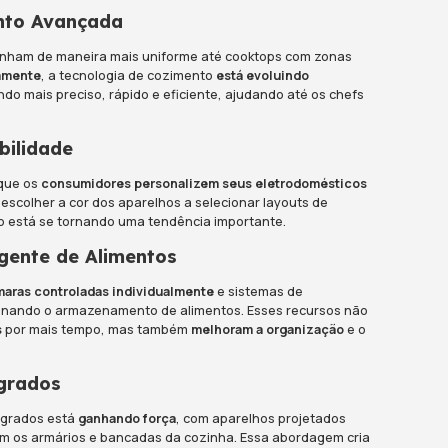
encial.
omésticos Inteligentes
e está tomando
conta da cozinha, permitindo que 
 por meio de dispositivos móveis. Imagine ligar o
tas quando a comida estiver pronta. Eletrodomésti
iência e eficiência para um novo nível.
cia Energética Avançada
te
conscientização sobre a sustentabilidade
, os e
eficientes
em termos de energia. Geladeiras, fogõe
a são projetados para
consumir menos energia
, e
contas de serviços públicos.
Moderno e Minimalista