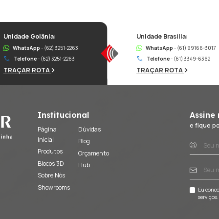
 Vanguarda com Cozin Air!
der em eletrodomésticos
que unem funcionalidade 
rojetados para atender às necessidades
das cozin
ologia avançada e estética sofisticada.
e para descobrir a
coleção completa
de eletrodomé
transformar sua cozinha
em um espaço de excelênc
s modernos e eleve sua experiência culinária.
lher a
Cozin Air
é escolher a vanguarda da inovaç
o melhor!