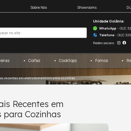
Blocos 3D
Sobre Nós
egas
Cervejeiras
Coifas
idades
/
as tendências mais recentes em eletrodomésticos