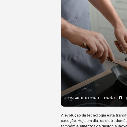
As Ten
Eletro