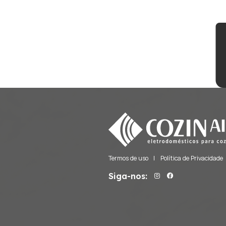
Explore a
A Cozin Air é
lí
produtos
são p
oferecendo tecn
Visite nosso sit
como podemos
eletrodoméstico
Lembre-se, esco
merece apenas 