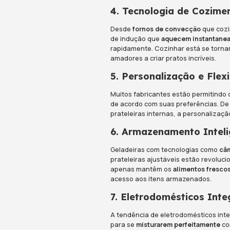
esse espaço ess
1. Eletrod
A
conectividad
de forma remota
ou receber aler
trazendo conven
2. Eficiên
Com a crescen
tornando
mais 
aparelhos agor
e reduzindo as 
3. Design 