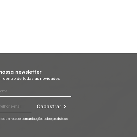
e design inovador. Nossos
has contemporâneas,
sticos da Cozin Air e veja
ia. Junte-se à revolução dos
ão e estilo. Sua cozinha