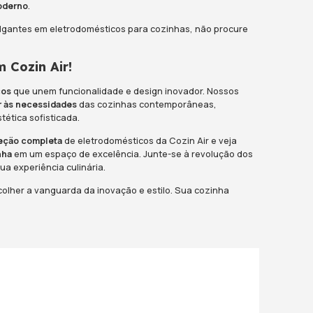
ticos estão se tornando
verdadeiras obras de arte
entos elegantes e materiais premium estão se to
em criar aparelhos
que não apenas executem suas
 design geral
da cozinha.
ogia de Cozimento Avançada
de convecção
que cozinham de maneira mais unifo
e
aquecem instantaneamente
, a tecnologia de coz
zinhar está se tornando mais preciso, rápido e ef
 pratos incríveis.
lização e Flexibilidade
tes estão permitindo que os
consumidores person
uas preferências. De escolher a cor dos aparelhos
ernas, a personalização está se tornando uma tend