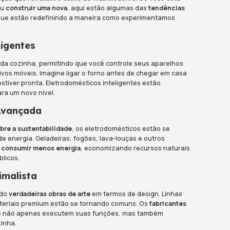
ESSA PUBLICAÇÃO
tecnologia
está transformando constantemente nos
m dia, os eletrodomésticos não são apenas ferra
tos de design e inovação que refletem o estilo d
tualizar sua cozinha
ou
construir uma nova
, aqui 
m eletrodomésticos que estão redefinindo a man