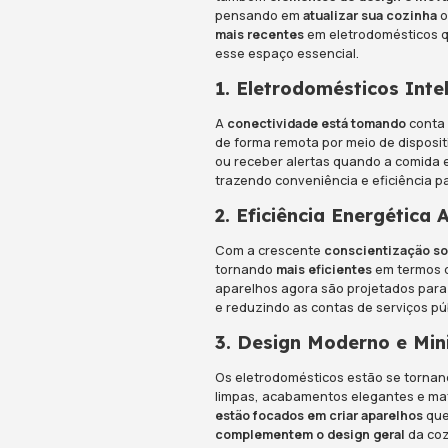
COMPARTILHE 
A
evolução da 
exceção. Hoje e
também
elemen
pensando em
a
mais recentes
e