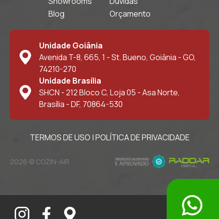
Showrooms
Dúvidas
Blog
Orçamento
Unidade Goiânia
Avenida T-8, 665, 1 - St. Bueno, Goiânia - GO,
74210-270
Unidade Brasília
SHCN - 212 Bloco C, Loja 05 - Asa Norte,
Brasília - DF, 70864-530
TERMOS DE USO
|
POLÍTICA DE PRIVACIDADE
2026 © COZIN-AIR